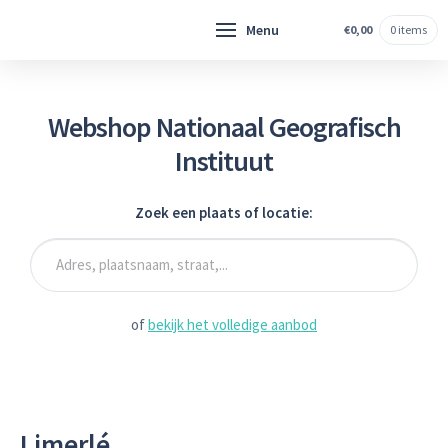
Hoofdnavigatie
Menu
€
0,00
0 items
H
o
m
e
Webshop Nationaal Geografisch
Instituut
T
o
p
Zoek een plaats of locatie:
o
g
r
a
f
of
bekijk het volledige aanbod
i
s
c
h
e
Limerlé
k