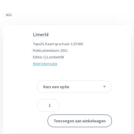
é
NGI
Limerlé
Topo25, Kaart op schaal: 1:25 000
Publicatiedatum: 2021
Editie: 1 | Lambert08
Meer informatie
Limerlé
aantal
Toevoegen aan winkelwagen